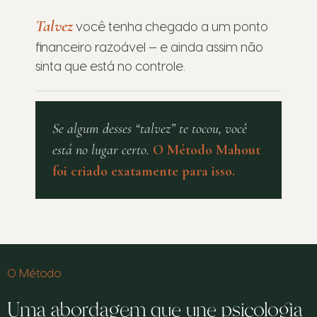
Talvez
você tenha chegado a um ponto
financeiro razoável — e ainda assim não
sinta que está no controle.
Se algum desses
“talvez”
te tocou, você
está no lugar certo.
O Método Mahout
foi criado exatamente para isso.
O Método
Uma abordagem que une psicologia