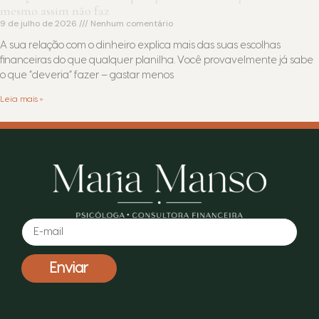
mesmo assim não faz
9 de julho de 2026
Nenhum comentário
A sua relação com o dinheiro explica mais das suas escolhas
financeiras do que qualquer planilha. Você provavelmente já sabe
o que “deveria” fazer — gastar menos
Leia mais »
Enviar