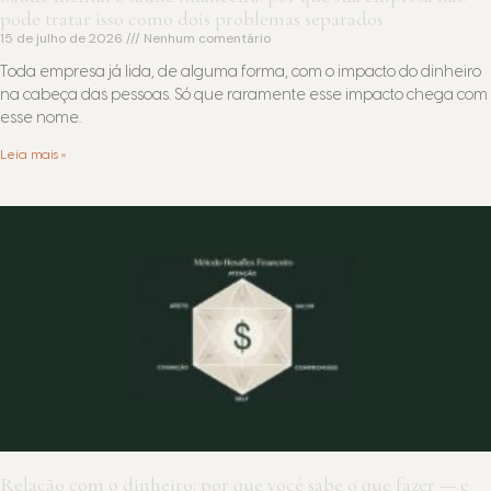
pode tratar isso como dois problemas separados
15 de julho de 2026
Nenhum comentário
Toda empresa já lida, de alguma forma, com o impacto do dinheiro
na cabeça das pessoas. Só que raramente esse impacto chega com
esse nome.
Leia mais »
Relação com o dinheiro: por que você sabe o que fazer — e