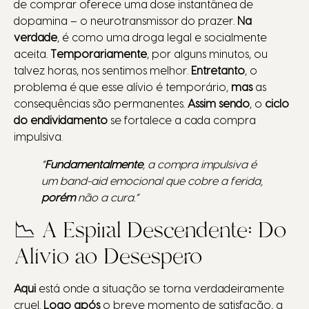
de comprar oferece uma dose instantânea de
dopamina – o neurotransmissor do prazer.
Na
verdade
, é como uma droga legal e socialmente
aceita.
Temporariamente
, por alguns minutos, ou
talvez horas, nos sentimos melhor.
Entretanto
, o
problema é que esse alívio é temporário,
mas
as
consequências são permanentes.
Assim sendo
, o
ciclo
do endividamento
se fortalece a cada compra
impulsiva.
“
Fundamentalmente
, a compra impulsiva é
um band-aid emocional que cobre a ferida,
porém
não a cura.”
📉 A Espiral Descendente: Do
Alívio ao Desespero
Aqui
está onde a situação se torna verdadeiramente
cruel.
Logo após
o breve momento de satisfação, a